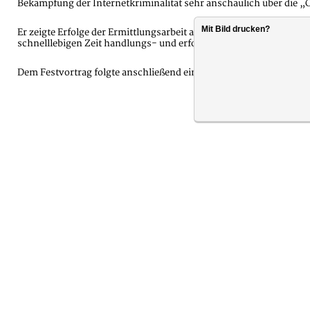
Bekämpfung der Internetkriminalität sehr anschaulich über die
Mit Bild drucken?
Er zeigte Erfolge der Ermittlungsarbeit auf, wies jedoch auch au
schnelllebigen Zeit handlungs- und erfolgsorientiert tätig sein z
Dem Festvortrag folgte anschließend eine Diskussion.