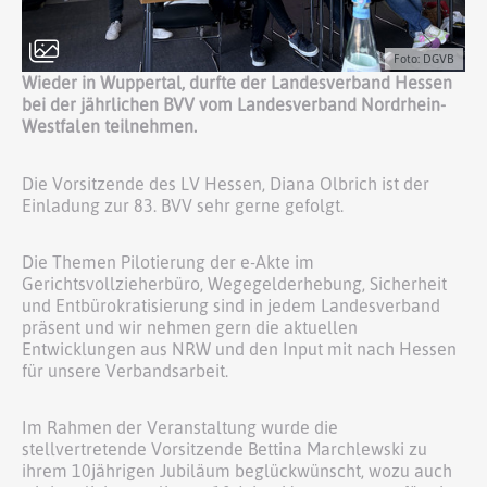
Foto: DGVB
Wieder in Wuppertal, durfte der Landesverband Hessen
bei der jährlichen BVV vom Landesverband Nordrhein-
Westfalen teilnehmen.
Die Vorsitzende des LV Hessen, Diana Olbrich ist der
Einladung zur 83. BVV sehr gerne gefolgt.
Die Themen Pilotierung der e-Akte im
Gerichtsvollzieherbüro, Wegegelderhebung, Sicherheit
und Entbürokratisierung sind in jedem Landesverband
präsent und wir nehmen gern die aktuellen
Entwicklungen aus NRW und den Input mit nach Hessen
für unsere Verbandsarbeit.
Im Rahmen der Veranstaltung wurde die
stellvertretende Vorsitzende Bettina Marchlewski zu
ihrem 10jährigen Jubiläum beglückwünscht, wozu auch