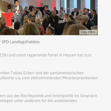
Foto: DGVB
r SPD-Landtagsfraktion
r CDU und somit regierende Partei in Hessen hat zum
enden Tobias Eckert und der parlamentarischen
ußworte u.a. vom stellvertretenden Ministerpräsidenten
ern aus der Rechtspolitik und Innenpolitik ins Gespräch
nliegen unter anderem für die anstehenden