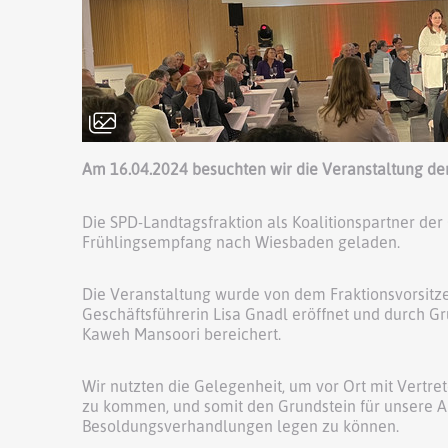
Am 16.04.2024 besuchten wir die Veranstaltung de
Die SPD-Landtagsfraktion als Koalitionspartner de
Frühlingsempfang nach Wiesbaden geladen.
Die Veranstaltung wurde von dem Fraktionsvorsitz
Geschäftsführerin Lisa Gnadl eröffnet und durch Gr
Kaweh Mansoori bereichert.
Wir nutzten die Gelegenheit, um vor Ort mit Vertret
zu kommen, und somit den Grundstein für unsere A
Besoldungsverhandlungen legen zu können.