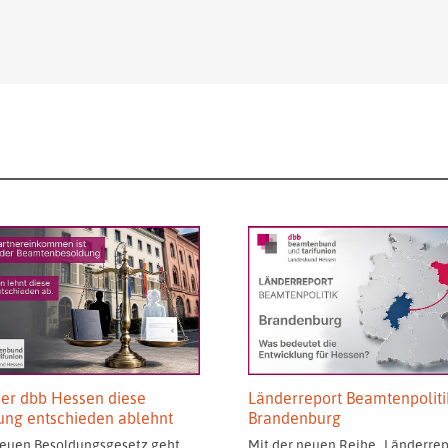
er dbb Hessen diese
Länderreport Beamtenpoliti
ung entschieden ablehnt
Brandenburg
euen Besoldungsgesetz geht
Mit der neuen Reihe „Länderrep