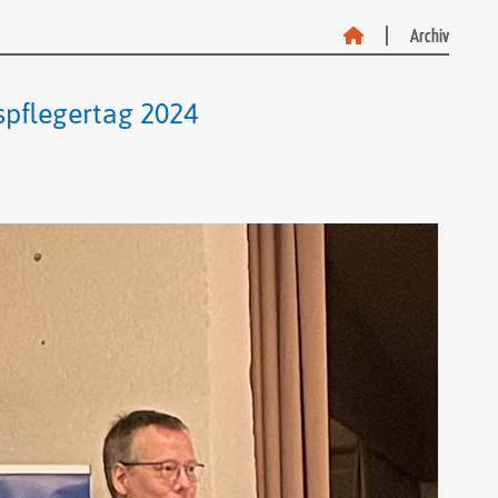
Archiv
Archiv
spflegertag 2024