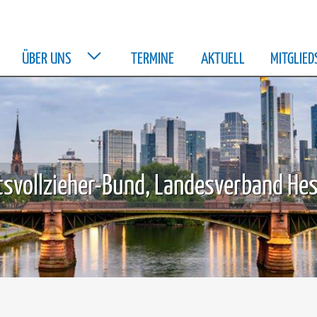
ÜBER UNS
TERMINE
AKTUELL
MITGLIE
svollzieher-Bund, Landesverband Hes