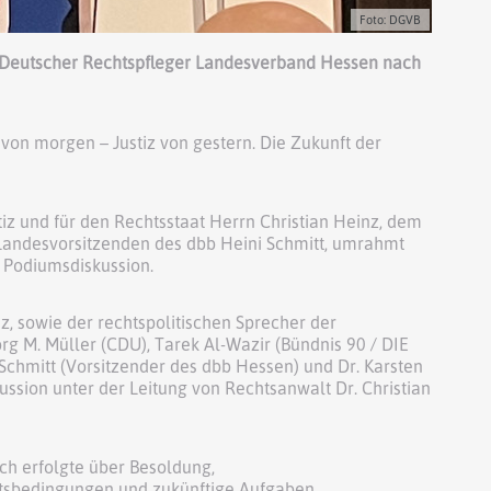
Foto: DGVB
d Deutscher Rechtspfleger Landesverband Hessen nach
on morgen – Justiz von gestern. Die Zukunft der
iz und für den Rechtsstaat Herrn Christian Heinz, dem
Landesvorsitzenden des dbb Heini Schmitt, umrahmt
e Podiumsdiskussion.
z, sowie der rechtspolitischen Sprecher der
g M. Müller (CDU), Tarek Al-Wazir (Bündnis 90 / DIE
chmitt (Vorsitzender des dbb Hessen) und Dr. Karsten
ssion unter der Leitung von Rechtsanwalt Dr. Christian
ch erfolgte über Besoldung,
itsbedingungen und zukünftige Aufgaben.