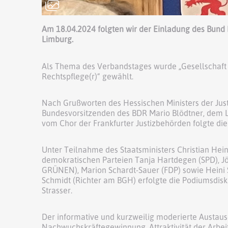
Am 18.04.2024 folgten wir der Einladung des Bun
Limburg.
Als Thema des Verbandstages wurde „Gesellschaft v
Rechtspflege(r)“ gewählt.
Nach Grußworten des Hessischen Ministers der Just
Bundesvorsitzenden des BDR Mario Blödtner, dem 
vom Chor der Frankfurter Justizbehörden folgte di
Unter Teilnahme des Staatsministers Christian Hein
demokratischen Parteien Tanja Hartdegen (SPD), Jör
GRÜNEN), Marion Schardt-Sauer (FDP) sowie Heini S
Schmidt (Richter am BGH) erfolgte die Podiumsdisku
Strasser.
Der informative und kurzweilig moderierte Austaus
Nachwuchskräftegewinnung, Attraktivität der Arbe