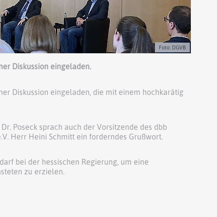
Foto: DGVB
ner Diskussion eingeladen.
ner Diskussion eingeladen, die mit einem hochkarätig
 Dr. Poseck sprach auch der Vorsitzende des dbb
. Herr Heini Schmitt ein forderndes Grußwort.
arf bei der hessischen Regierung, um eine
teten zu erzielen.