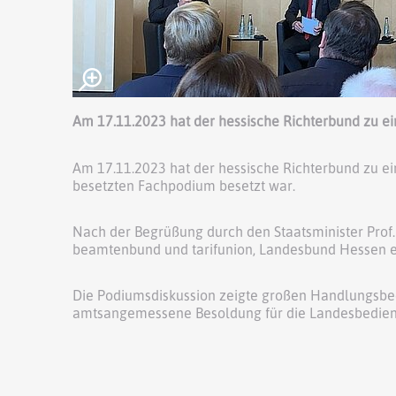
Am 17.11.2023 hat der hessische Richterbund zu ei
Am 17.11.2023 hat der hessische Richterbund zu ei
besetzten Fachpodium besetzt war.
Nach der Begrüßung durch den Staatsminister Prof.
beamtenbund und tarifunion, Landesbund Hessen e.V
Die Podiumsdiskussion zeigte großen Handlungsbed
amtsangemessene Besoldung für die Landesbediens