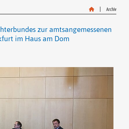
Archiv
Archiv
ichterbundes zur amtsangemessenen
nkfurt im Haus am Dom