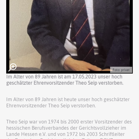
Foto: privat
Im Alter von 89 Jahren ist am 17.05.2023 unser hoch
geschätzter Ehrenvorsitzender Theo Seip verstorben.
Im Alter von 89 Jahren ist heute unser hoch geschätzter
Ehrenvorsitzender Theo Seip verstorben.
Theo Seip war von 1974 bis 2000 erster Vorsitzender des
hessischen Berufsverbandes der Gerichtsvollzieher im
Lande Hessen e.V. und von 1972 bis 2003 Schriftleiter